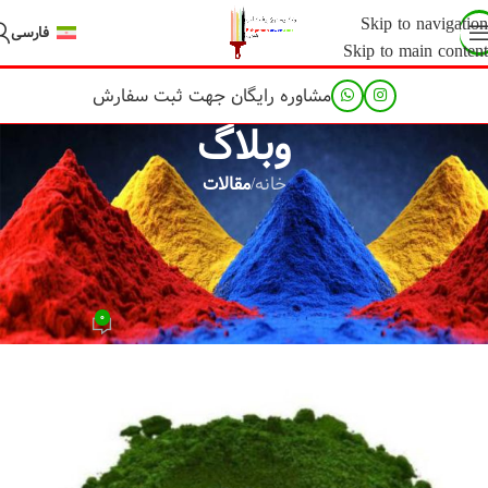
Skip to navigation
فارسی
Skip to main content
مشاوره رایگان جهت ثبت سفارش
وبلاگ
خانه
/
مقالات
مقالات
بهترین مرکز فروش رنگ پودری سنباده
ای کدام است؟
۰
hojrejo@adminit
در تاریخ ۶ دی ۱۴۰۴