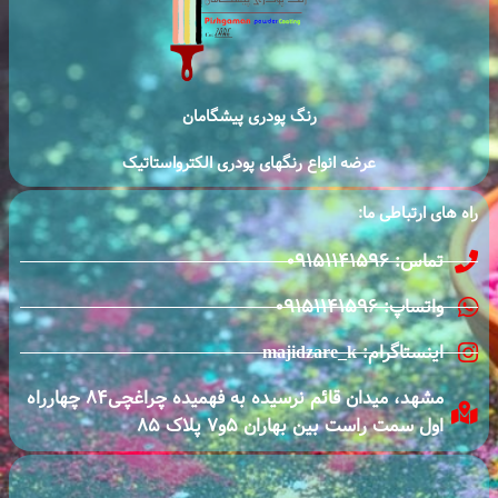
رنگ پودری پیشگامان
عرضه انواع رنگهای پودری الکترواستاتیک
راه های ارتباطی ما:
تماس: ۰۹۱۵۱۱۴۱۵۹۶
واتساپ: ۰۹۱۵۱۱۴۱۵۹۶
اینستاگرام: majidzare_k
مشهد، میدان قائم نرسیده به فهمیده چراغچی٨۴ چهارراه
اول سمت راست بین بهاران ۵و٧ پلاک ٨۵